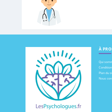
À PRO
Qui somm
Conditions
Plan du si
Nous con